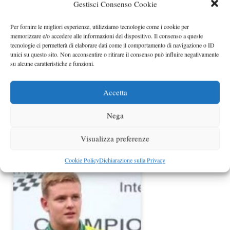
Gestisci Consenso Cookie
Non ci sono dubbi: Montezemolo tifa
la Ferrari
Per fornire le migliori esperienze, utilizziamo tecnologie come i cookie per
memorizzare e/o accedere alle informazioni del dispositivo. Il consenso a queste
tecnologie ci permetterà di elaborare dati come il comportamento di navigazione o ID
unici su questo sito. Non acconsentire o ritirare il consenso può influire negativamente
su alcune caratteristiche e funzioni.
Accetta
Nega
Visualizza preferenze
Montezemolo al Board F1 fermato da
Marchionne
Cookie Policy
Dichiarazione sulla Privacy