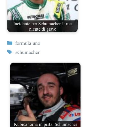
Incidente per Schumacher Jr ma
niente di grave
Categorie
formula uno
Tag
schumacher
Kubica torna in pista, Schumacher