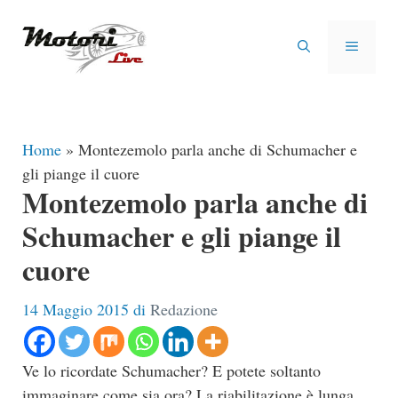
Vai
al
MENU
contenuto
Home
»
Montezemolo parla anche di Schumacher e
gli piange il cuore
Montezemolo parla anche di
Schumacher e gli piange il
cuore
14 Maggio 2015
di
Redazione
Ve lo ricordate Schumacher? E potete soltanto
immaginare come sia ora? La riabilitazione è lunga,