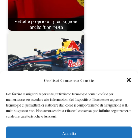
Vettel è proprio un gran signore,
anche fuori pista
Gestisci Consenso Cookie
Per fornire le migliori esperienze, utilizziamo tecnologie come i cookie per
Horner contro la Mercedes, ma
memorizzare e/o accedere alle informazioni del dispositivo. Il consenso a queste
quando era Red Bull la…
tecnologie ci permetterà di elaborare dati come il comportamento di navigazione o ID
unici su questo sito. Non acconsentire o ritirare il consenso può influire negativamente
su alcune caratteristiche e funzioni.
Accetta