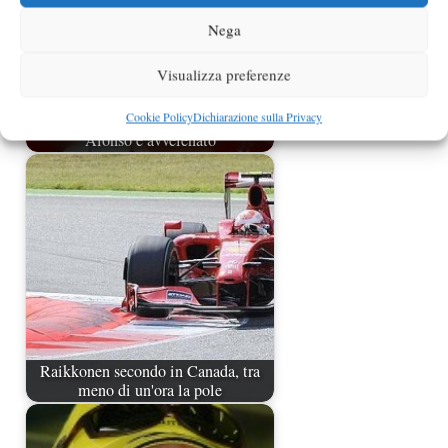
Nega
Visualizza preferenze
Cookie Policy
Dichiarazione sulla Privacy
Occhi puntati sulla Ferrari ma
Alonso è avvelenato
Raikkonen secondo in Canada, tra
meno di un'ora la pole