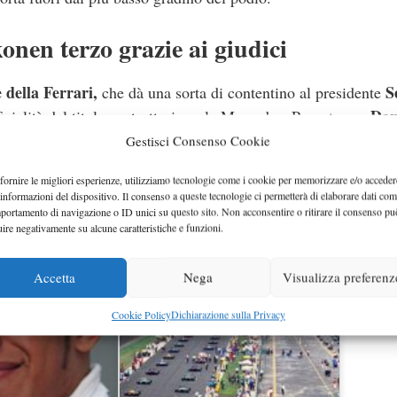
onen terzo grazie ai giudici
 della Ferrari,
S
che dà una sorta di contentino al presidente
Dan
fficialità del titolo costruttori per la Mercedes. Peccato per
o al sedicesimo giro, quando un guasto al motore lo ha messo 
Gestisci Consenso Cookie
Città de
o. Tra sette giorni si ritorna in pista, questa volta a
fornire le migliori esperienze, utilizziamo tecnologie come i cookie per memorizzare e/o acceder
ondiale.
Hamilton vede ormai la linea del traguardo sempre 
 informazioni del dispositivo. Il consenso a queste tecnologie ci permetterà di elaborare dati com
portamento di navigazione o ID unici su questo sito. Non acconsentire o ritirare il consenso pu
uire negativamente su alcune caratteristiche e funzioni.
Accetta
Nega
Visualizza preferenz
Cookie Policy
Dichiarazione sulla Privacy