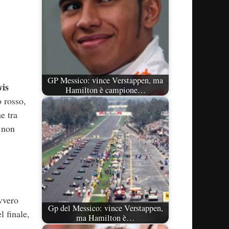
GP Messico: vince Verstappen, ma
is
Hamilton è campione…
o rosso,
e tra
 non
avvero
Gp del Messico: vince Verstappen,
 finale,
ma Hamilton è…