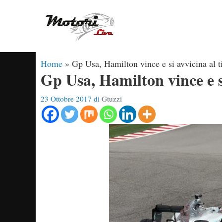
Vai
al
contenuto
Home
»
Gp Usa, Hamilton vince e si avvicina al t
Gp Usa, Hamilton vince e s
23 Ottobre 2017
di
Gtuzzi