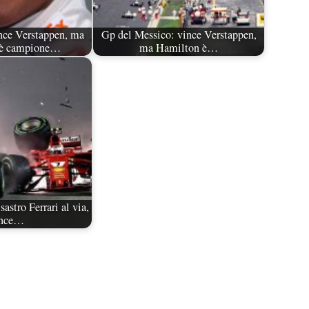
nce Verstappen, ma
Gp del Messico: vince Verstappen,
 è campione…
ma Hamilton è…
astro Ferrari al via,
ince…