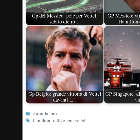
Gp del Messico: pole per Vettel,
GP Messico: vi
subito dietro…
Hamilton
Gp Belgio: grande vittoria di Vettel
GP Singapore: dis
davanti a…
v
Categorie
formula uno
Tag
hamilton
,
raikkonen
,
vettel