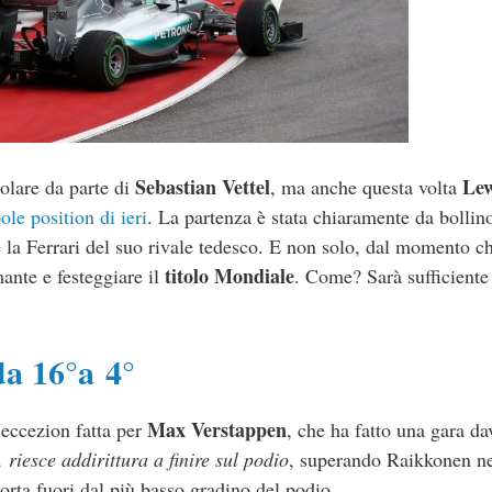
Sebastian Vettel
Lew
olare da parte di
, ma anche questa volta
ole position di ieri
. La partenza è stata chiaramente da bollin
 la Ferrari del suo rivale tedesco. E non solo, dal momento ch
titolo Mondiale
nte e festeggiare il
. Come? Sarà sufficiente
da 16°a 4°
Max Verstappen
eccezion fatta per
, che ha fatto una gara d
riesce addirittura a finire sul podio
, superando Raikkonen nel
porta fuori dal più basso gradino del podio.