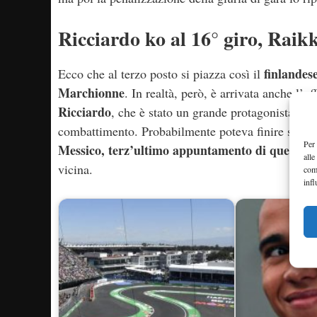
Ricciardo ko al 16° giro, Raikk
finlandese
Ecco che al terzo posto si piazza così il
Marchionne
. In realtà, però, è arrivata anche l’u
Ricciardo
, che è stato un grande protagonista fin
combattimento. Probabilmente poteva finire sul podi
Per 
Messico, terz’ultimo appuntamento di questo m
alle
vicina.
com
infl