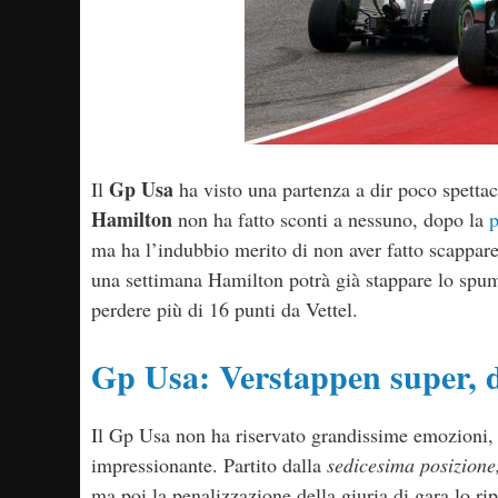
Gp Usa
Il
ha visto una partenza a dir poco spettac
Hamilton
non ha fatto sconti a nessuno, dopo la
p
ma ha l’indubbio merito di non aver fatto scappare
una settimana Hamilton potrà già stappare lo spuma
perdere più di 16 punti da Vettel.
Gp Usa: Verstappen super, 
Il Gp Usa non ha riservato grandissime emozioni, 
impressionante. Partito dalla
sedicesima posizione, 
ma poi la penalizzazione della giuria di gara lo ri