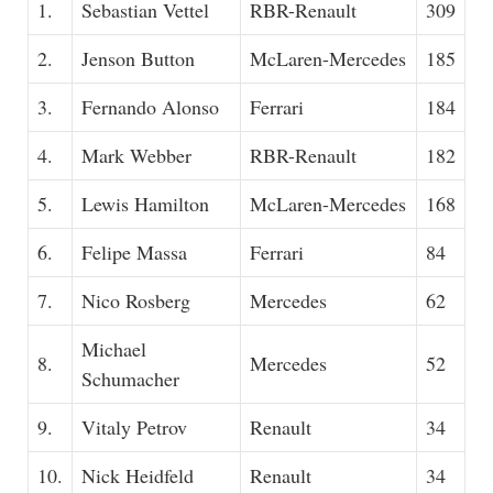
1.
Sebastian Vettel
RBR-Renault
309
2.
Jenson Button
McLaren-Mercedes
185
3.
Fernando Alonso
Ferrari
184
4.
Mark Webber
RBR-Renault
182
5.
Lewis Hamilton
McLaren-Mercedes
168
6.
Felipe Massa
Ferrari
84
7.
Nico Rosberg
Mercedes
62
Michael
8.
Mercedes
52
Schumacher
9.
Vitaly Petrov
Renault
34
10.
Nick Heidfeld
Renault
34