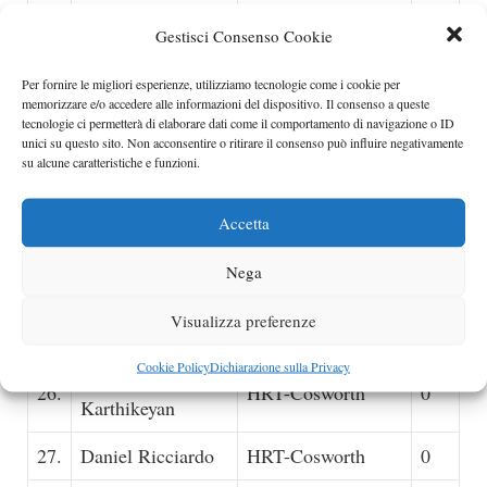
19.
Pastor Maldonado
Williams-Cosworth
1
Gestisci Consenso Cookie
20.
Pedro de la Rosa
Sauber-Ferrari
0
Per fornire le migliori esperienze, utilizziamo tecnologie come i cookie per
memorizzare e/o accedere alle informazioni del dispositivo. Il consenso a queste
21.
Jarno Trulli
Lotus-Renault
0
tecnologie ci permetterà di elaborare dati come il comportamento di navigazione o ID
unici su questo sito. Non acconsentire o ritirare il consenso può influire negativamente
22.
Heikki Kovalainen
Lotus-Renault
0
su alcune caratteristiche e funzioni.
23.
Vitantonio Liuzzi
HRT-Cosworth
0
Accetta
Jerome
24.
Virgin-Cosworth
0
Nega
d’Ambrosio
Visualizza preferenze
25.
Timo Glock
Virgin-Cosworth
0
Cookie Policy
Dichiarazione sulla Privacy
Narain
26.
HRT-Cosworth
0
Karthikeyan
27.
Daniel Ricciardo
HRT-Cosworth
0