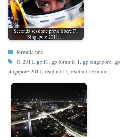
Seconda sessione prove libere F1
Singapore 2011:…
Categorie
formula uno
Tag
f1 2011
,
gp f1
,
gp formula 1
,
gp singapore
,
gp
singapore 2011
,
risultati f1
,
risultati formula 1