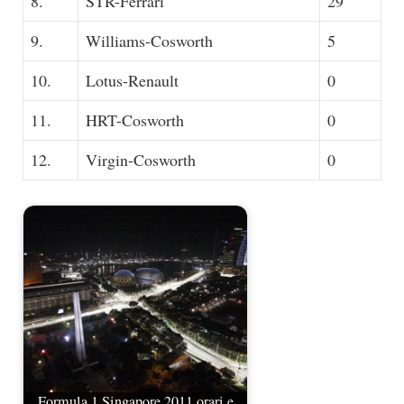
8.
STR-Ferrari
29
9.
Williams-Cosworth
5
10.
Lotus-Renault
0
11.
HRT-Cosworth
0
12.
Virgin-Cosworth
0
Formula 1 Singapore 2011 orari e