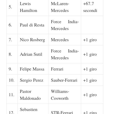
Lewis
McLaren-
+67.7
5.
Hamilton
Mercedes
secondi
Force India-
6.
Paul di Resta
Mercedes
7.
Nico Rosberg
Mercedes
+1 giro
Force India-
8.
Adrian Sutil
+1 giro
Mercedes
9.
Felipe Massa
Ferrari
+1 giro
10.
Sergio Perez
Sauber-Ferrari
+1 giro
Pastor
Williams-
11.
+1 giro
Maldonado
Cosworth
Sebastien
12.
STR-Ferrari
+1 giro