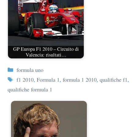
GP Europa F1 2010 – Circuito di
Valencia: risultati…
Categorie
formula uno
Tag
f1 2010
,
Formula 1
,
formula 1 2010
,
qualifiche f1
,
qualifiche formula 1