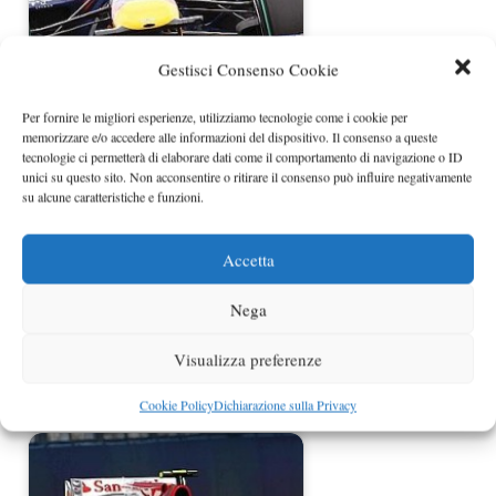
Gestisci Consenso Cookie
GP Australia F1 2010 – Circuito di
Per fornire le migliori esperienze, utilizziamo tecnologie come i cookie per
memorizzare e/o accedere alle informazioni del dispositivo. Il consenso a queste
Melbourne:…
tecnologie ci permetterà di elaborare dati come il comportamento di navigazione o ID
unici su questo sito. Non acconsentire o ritirare il consenso può influire negativamente
su alcune caratteristiche e funzioni.
Accetta
Nega
Visualizza preferenze
GP Gran Bretagna F1 2010 –
Cookie Policy
Dichiarazione sulla Privacy
Circuito di Silverstone:…