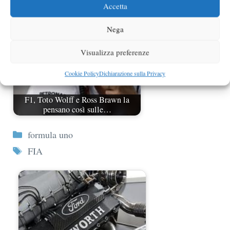
Accetta
Nega
Visualizza preferenze
Cookie Policy
Dichiarazione sulla Privacy
F1, Toto Wolff e Ross Brawn la
pensano così sulle…
Categorie
formula uno
Tag
FIA