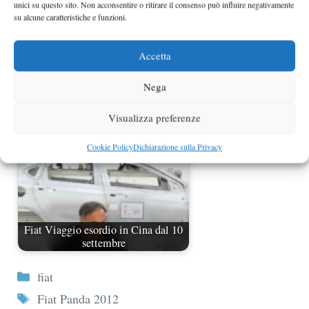
unici su questo sito. Non acconsentire o ritirare il consenso può influire negativamente
su alcune caratteristiche e funzioni.
Accetta
Possibile l'arrivo dell'erede della Fiat
Panda 100 HP
Nega
Visualizza preferenze
Cookie Policy
Dichiarazione sulla Privacy
Fiat Viaggio esordio in Cina dal 10
settembre
Categorie
fiat
Tag
Fiat Panda 2012