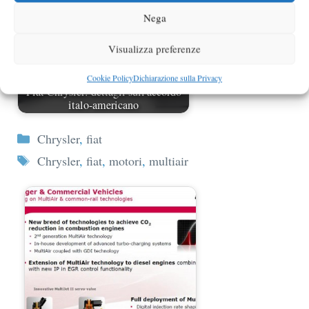
Nega
Visualizza preferenze
Cookie Policy
Dichiarazione sulla Privacy
Fiat Chrysler: dettagli sull'accordo
italo-americano
Categorie
Chrysler
,
fiat
Tag
Chrysler
,
fiat
,
motori
,
multiair