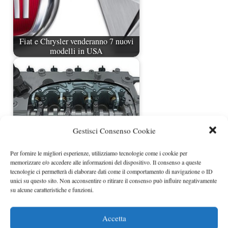
Fiat e Chrysler venderanno 7 nuovi
modelli in USA
Gestisci Consenso Cookie
Per fornire le migliori esperienze, utilizziamo tecnologie come i cookie per
memorizzare e/o accedere alle informazioni del dispositivo. Il consenso a queste
Chrysler monterà il motore Fiat
tecnologie ci permetterà di elaborare dati come il comportamento di navigazione o ID
MultiAir
unici su questo sito. Non acconsentire o ritirare il consenso può influire negativamente
su alcune caratteristiche e funzioni.
Accetta