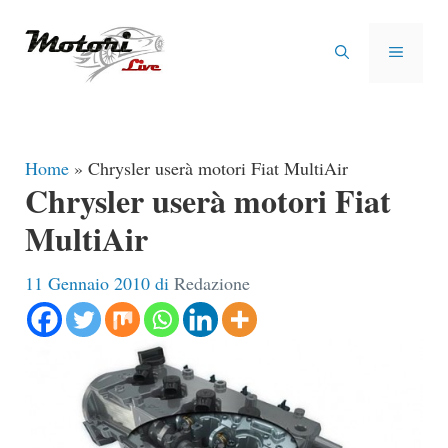
Vai
al
MENU
contenuto
Home
»
Chrysler userà motori Fiat MultiAir
Chrysler userà motori Fiat
MultiAir
11 Gennaio 2010
di
Redazione