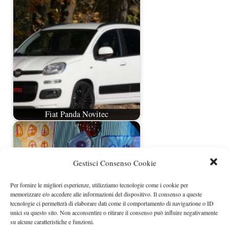
Fiat Panda Novitec
Gestisci Consenso Cookie
Per fornire le migliori esperienze, utilizziamo tecnologie come i cookie per
memorizzare e/o accedere alle informazioni del dispositivo. Il consenso a queste
tecnologie ci permetterà di elaborare dati come il comportamento di navigazione o ID
unici su questo sito. Non acconsentire o ritirare il consenso può influire negativamente
su alcune caratteristiche e funzioni.