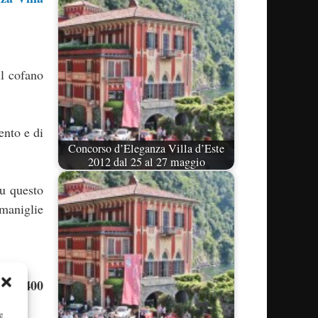
il cofano
ento e di
Concorso d’Eleganza Villa d’Este
2012 dal 25 al 27 maggio
su questo
 maniglie
400
w, la
e