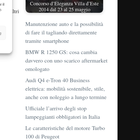
Concorso d’Eleganza Villa d’Este
e il
2014 dal 23 al 25 maggio
ò
gli altri
Manutenzione auto e la possibilità
di fare il tagliando direttamente
e
tramite smartphone
BMW R 1250 GS: cosa cambia
davvero con uno scarico aftermarket
omologato
Audi Q4 e-Tron 40 Business
elettrica: mobilità sostenibile, stile,
anche con noleggio a lungo termine
Ufficiale l’arrivo degli stop
lampeggianti obbligatori in Italia
Le caratteristiche del motore Turbo
100 di Peugeot