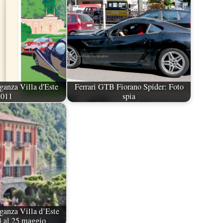
ganza Villa d'Este
Ferrari GTB Fiorano Spider: Foto
2011
spia
ganza Villa d’Este
3 al 25 maggio