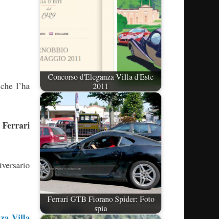
Concorso d'Eleganza Villa d'Este
 che l’ha
2011
Ferrari
a
iversario
Ferrari GTB Fiorano Spider: Foto
spia
za Villa