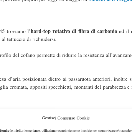
hard-top rotativo di fibra di carbonio
 45 troviamo l’
ed il 
al tettuccio di richiudersi.
ofilo del cofano permette di ridurre la resistenza all’avanzam
sa d’aria posizionata dietro ai passaruota anteriori, inoltre 
lia cromata, appositi specchietti, montanti del parabrezza e
e
Gestisci Consenso Cookie
, che richiama un altro pezzo della collezione di Kaliko
fornire le migliori esperienze, utilizziamo tecnologie come i cookie per memorizzare e/o acceder