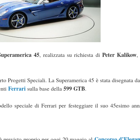
Superamerica 45
Peter Kalikow
, realizzata su richiesta di
,
parto Progetti Speciali. La Superamerica 45 è stata disegnata d
Ferrari
599 GTB
enti
sulla base della
.
dello speciale di Ferrari per festeggiare il suo 45esimo ann
Concorso d’Elegan
5 è previsto proprio per oggi 20 maggio al