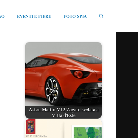
NO
EVENTI E FIERE
FOTO SPIA
Aston Martin V12 Zagato svelata a
Villa d'Este