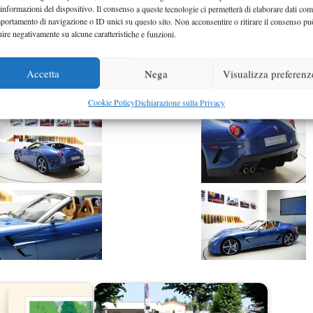
 informazioni del dispositivo. Il consenso a queste tecnologie ci permetterà di elaborare dati com
portamento di navigazione o ID unici su questo sito. Non acconsentire o ritirare il consenso pu
 ed hanno le razze diamantate in contrasto mentre il tetto e 
uire negativamente su alcune caratteristiche e funzioni.
scuro.
Accetta
Nega
Visualizza preferenz
cuoio ed il carbonio di colore blu scuro.
Cookie Policy
Dichiarazione sulla Privacy