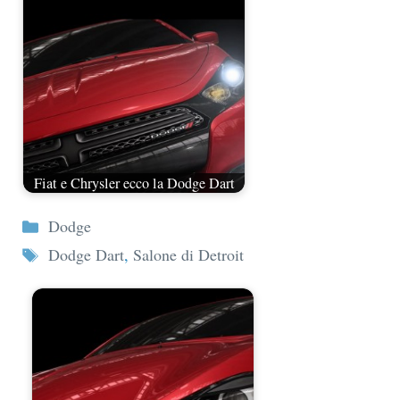
Fiat e Chrysler ecco la Dodge Dart
Categorie
Dodge
Tag
Dodge Dart
,
Salone di Detroit