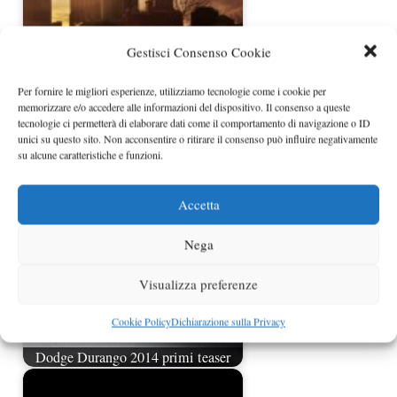
Gestisci Consenso Cookie
Per fornire le migliori esperienze, utilizziamo tecnologie come i cookie per
memorizzare e/o accedere alle informazioni del dispositivo. Il consenso a queste
tecnologie ci permetterà di elaborare dati come il comportamento di navigazione o ID
Fiat Viaggio al Salone di Pechino
unici su questo sito. Non acconsentire o ritirare il consenso può influire negativamente
su alcune caratteristiche e funzioni.
Accetta
Nega
Visualizza preferenze
Cookie Policy
Dichiarazione sulla Privacy
Dodge Durango 2014 primi teaser