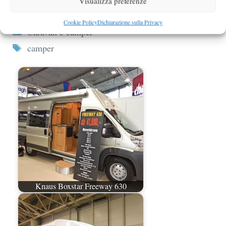
Visualizza preferenze
Mobilvetta semimansardato Kea P59
Cookie Policy
Dichiarazione sulla Privacy
Categorie
Caravan e camper
Tag
camper
Knaus Boxstar Freeway 630