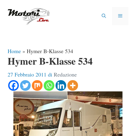
Vai
al
MENU
contenuto
Home
»
Hymer B-Klasse 534
Hymer B-Klasse 534
27 Febbraio 2011
di
Redazione