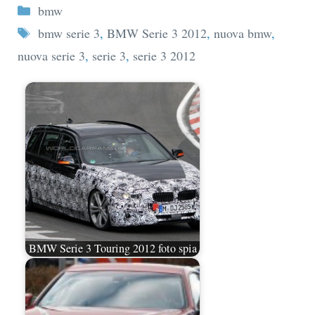
Categorie
bmw
Tag
bmw serie 3
,
BMW Serie 3 2012
,
nuova bmw
,
nuova serie 3
,
serie 3
,
serie 3 2012
BMW Serie 3 Touring 2012 foto spia