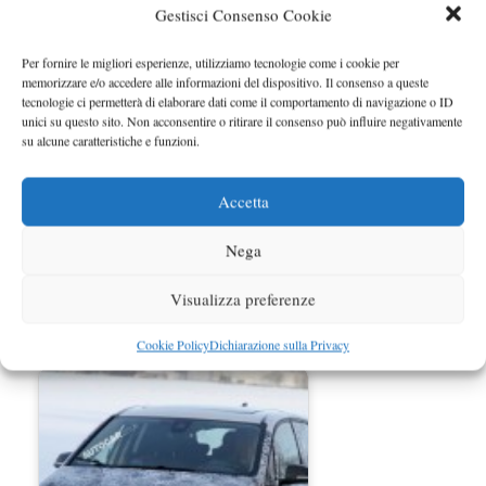
Gestisci Consenso Cookie
Per fornire le migliori esperienze, utilizziamo tecnologie come i cookie per
BMW Serie 1 GT prime foto spia
memorizzare e/o accedere alle informazioni del dispositivo. Il consenso a queste
tecnologie ci permetterà di elaborare dati come il comportamento di navigazione o ID
unici su questo sito. Non acconsentire o ritirare il consenso può influire negativamente
su alcune caratteristiche e funzioni.
Accetta
Nega
Visualizza preferenze
Nuova BMW X1 2016 prime foto
Cookie Policy
Dichiarazione sulla Privacy
spia