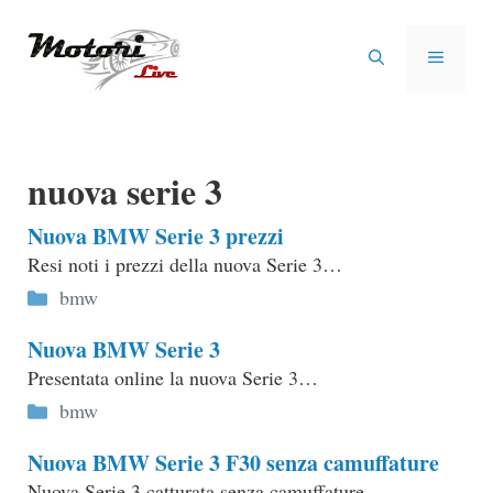
Vai
al
MENU
contenuto
nuova serie 3
Nuova BMW Serie 3 prezzi
Resi noti i prezzi della nuova Serie 3…
Categorie
bmw
Nuova BMW Serie 3
Presentata online la nuova Serie 3…
Categorie
bmw
Nuova BMW Serie 3 F30 senza camuffature
Nuova Serie 3 catturata senza camuffature…