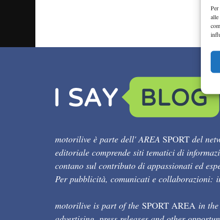
Per 
alle
com
infl
motorilive è parte dell' AREA
SPORT
del netw
editoriale comprende siti tematici di informaz
contano sul contributo di appassionati ed esper
Per pubblicità, comunicati e collaborazioni:
motorilive is part of the
SPORT AREA
in the
advertising, press releases and other opportun