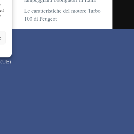
e
Le caratteristiche del motore Turbo
e il
ò
100 di Peugeot
e
 (UE)