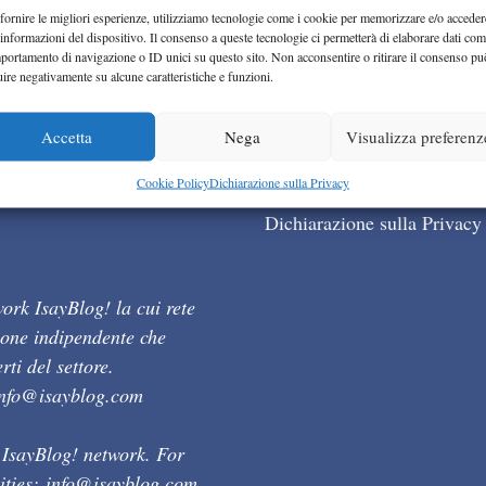
fornire le migliori esperienze, utilizziamo tecnologie come i cookie per memorizzare e/o acceder
 informazioni del dispositivo. Il consenso a queste tecnologie ci permetterà di elaborare dati com
portamento di navigazione o ID unici su questo sito. Non acconsentire o ritirare il consenso pu
uire negativamente su alcune caratteristiche e funzioni.
Accetta
Nega
Visualizza preferenz
Cookie Policy (UE)
Cookie Policy
Dichiarazione sulla Privacy
Dichiarazione sulla Privacy
ork IsayBlog! la cui rete
ione indipendente che
ti del settore.
info@isayblog.com
 IsayBlog! network. For
ities:
info@isayblog.com