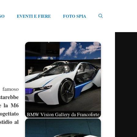
NO
EVENTI E FIERE
FOTO SPIA
l famoso
arebbe
re la M6
gettato
BMW Vision Gallery da Francoforte
tidio al