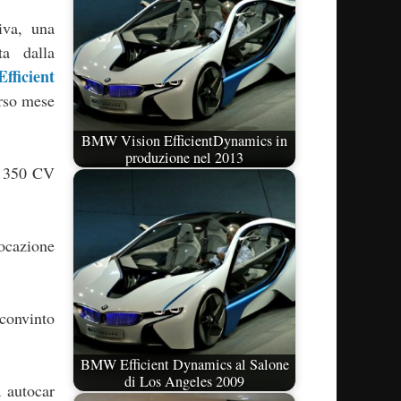
iva, una
ta dalla
fficient
orso mese
BMW Vision EfficientDynamics in
produzione nel 2013
di 350 CV
vocazione
convinto
BMW Efficient Dynamics al Salone
di Los Angeles 2009
a autocar