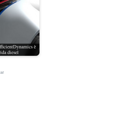
ficientDynamics è
ida diesel
car