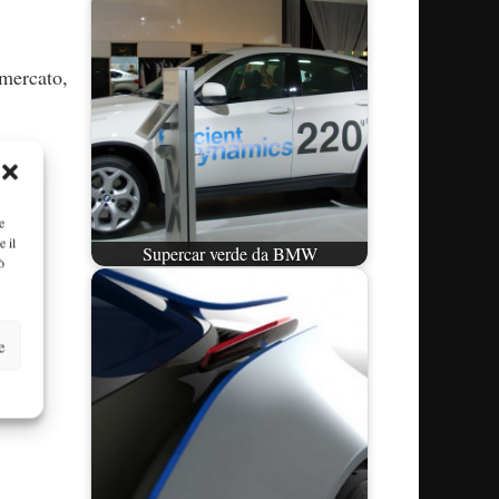
 mercato,
e
e il
Supercar verde da BMW
ò
e