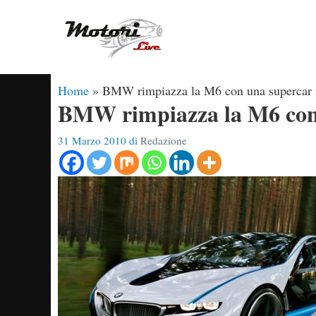
Vai
al
contenuto
Home
»
BMW rimpiazza la M6 con una supercar r
BMW rimpiazza la M6 con 
31 Marzo 2010
di
Redazione