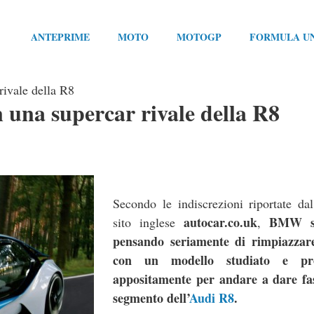
ANTEPRIME
MOTO
MOTOGP
FORMULA U
ivale della R8
una supercar rivale della R8
Secondo le indiscrezioni riportate da
autocar.co.uk
BMW st
sito inglese
,
pensando seriamente di rimpiazza
con un modello studiato e pro
appositamente per andare a dare fas
segmento dell’
Audi R8
.