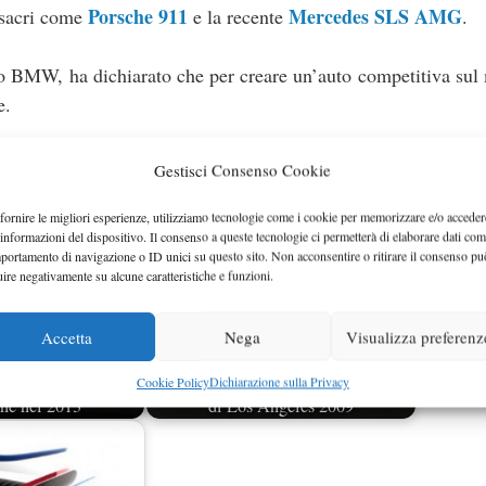
Porsche 911
Mercedes SLS AMG
i sacri come
e la recente
.
po BMW, ha dichiarato che per creare un’auto competitiva sul
e.
Gestisci Consenso Cookie
fornire le migliori esperienze, utilizziamo tecnologie come i cookie per memorizzare e/o acceder
 informazioni del dispositivo. Il consenso a queste tecnologie ci permetterà di elaborare dati com
portamento di navigazione o ID unici su questo sito. Non acconsentire o ritirare il consenso pu
uire negativamente su alcune caratteristiche e funzioni.
Accetta
Nega
Visualizza preferenz
Cookie Policy
Dichiarazione sulla Privacy
icientDynamics in
BMW Efficient Dynamics al Salone
ne nel 2013
di Los Angeles 2009