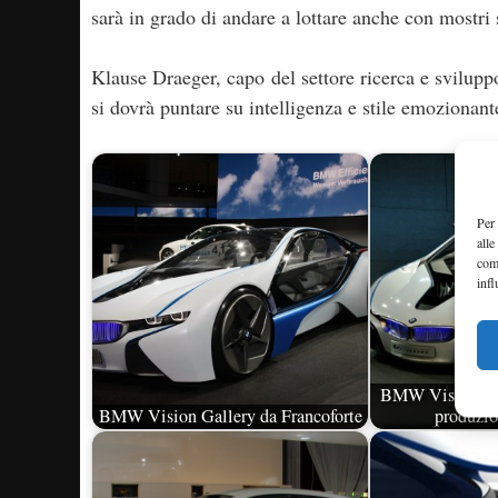
sarà in grado di andare a lottare anche con mostr
Klause Draeger, capo del settore ricerca e svilup
si dovrà puntare su intelligenza e stile emozionant
Per 
alle
com
infl
BMW Vision Eff
BMW Vision Gallery da Francoforte
produzio