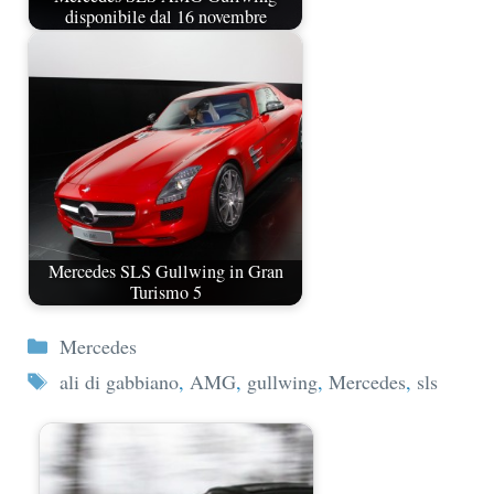
disponibile dal 16 novembre
Mercedes SLS Gullwing in Gran
Turismo 5
Categorie
Mercedes
Tag
ali di gabbiano
,
AMG
,
gullwing
,
Mercedes
,
sls