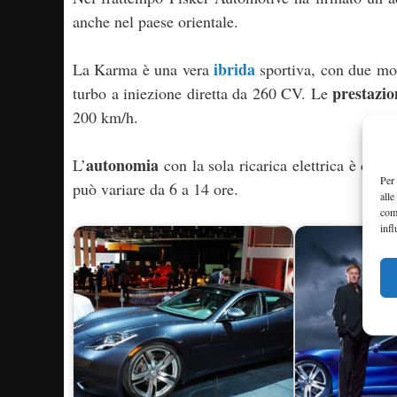
anche nel paese orientale.
ibrida
La Karma è una vera
sportiva, con due mot
prestazio
turbo a iniezione diretta da 260 CV. Le
200 km/h.
autonomia
L’
con la sola ricarica elettrica è di 
Per 
può variare da 6 a 14 ore.
alle
com
infl