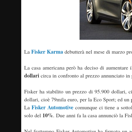
Fisker Karma
La
debutterà nel mese di marzo pr
La casa americana però ha deciso di aumentare il 
dollari
circa in confronto al prezzo annunciato in
Fisker ha stabilito un prezzo di 95.900 dollari,
dollari, cioè 79mila euro, per la Eco Sport; ed un
Fisker Automotive
La
comunque ci tiene a sottol
10%
solo del
. Due anni fa la casa annunciò la Fis
Nel frattempo Fisker Automotive ha firmato un ac