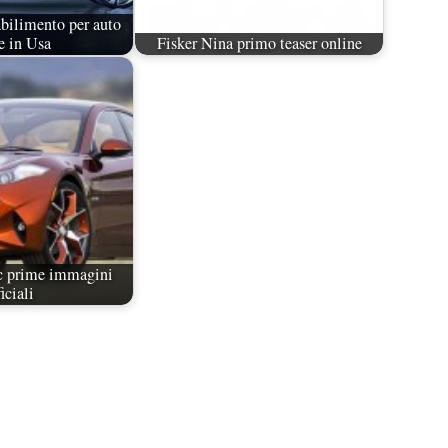
abilimento per auto
e in Usa
Fisker Nina primo teaser online
ic prime immagini
ficiali