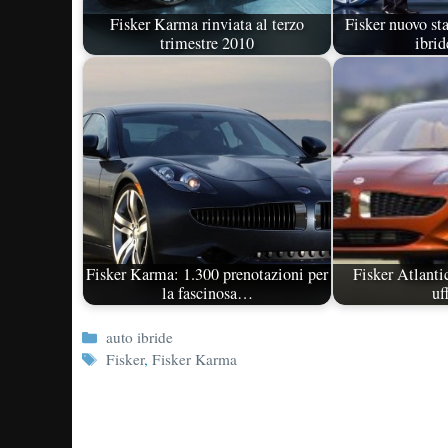
Fisker Karma rinviata al terzo
Fisker nuovo st
trimestre 2010
ibrid
Fisker Karma: 1.300 prenotazioni per
Fisker Atlant
la fascinosa…
uf
Categorie
auto ibride
Tag
Fisker
,
Fisker Karma