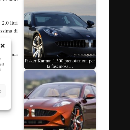
2.0 litri
assima di
 ricarica
e
Fisker Karma: 1.300 prenotazioni per
e il
la fascinosa…
ò
e