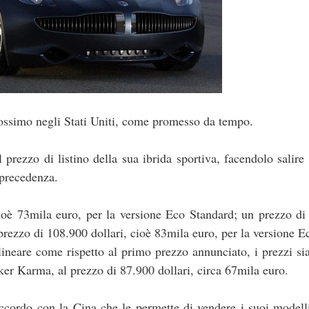
ossimo negli Stati Uniti, come promesso da tempo.
prezzo di listino della sua ibrida sportiva, facendolo salire
 precedenza.
 cioè 73mila euro, per la versione Eco Standard; un prezzo d
 prezzo di 108.900 dollari, cioè 83mila euro, per la versione E
ineare come rispetto al primo prezzo annunciato, i prezzi sia
ker Karma, al prezzo di 87.900 dollari, circa 67mila euro.
cordo con la Cina che le permette di vendere i suoi modell