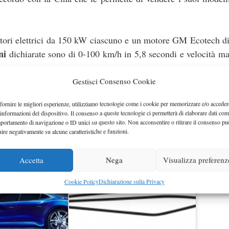
ori elettrici da 150 kW ciascuno e un motore GM Ecotech di 
ni
dichiarate sono di 0-100 km/h in 5,8 secondi e velocità m
Gestisci Consenso Cookie
80 km mentre con quella totale passa a 403 km. Il tempo per la
fornire le migliori esperienze, utilizziamo tecnologie come i cookie per memorizzare e/o acceder
 informazioni del dispositivo. Il consenso a queste tecnologie ci permetterà di elaborare dati com
portamento di navigazione o ID unici su questo sito. Non acconsentire o ritirare il consenso pu
uire negativamente su alcune caratteristiche e funzioni.
Accetta
Nega
Visualizza preferenz
Cookie Policy
Dichiarazione sulla Privacy