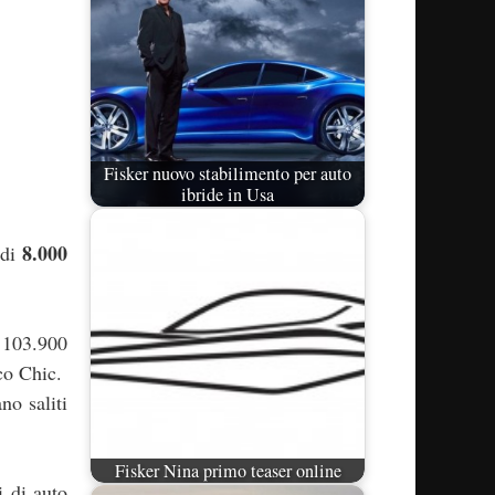
Fisker nuovo stabilimento per auto
ibride in Usa
8.000
 di
i 103.900
co Chic.
no saliti
Fisker Nina primo teaser online
i di auto