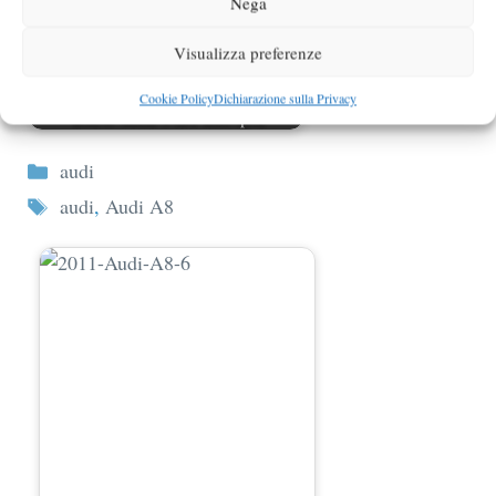
Nega
Visualizza preferenze
Cookie Policy
Dichiarazione sulla Privacy
BMW Serie 3 GT foto spia
Categorie
audi
Tag
audi
,
Audi A8