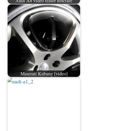
Audi A8 video teaser ufficiale
Maserati Kubang [video]