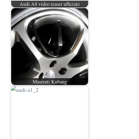
Audi A8 video teaser ufficiale
Maserati Kubang