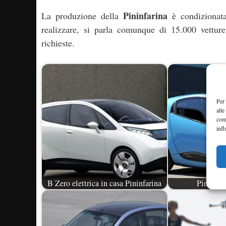
Pininfarina
La produzione della
è condizionat
realizzare, si parla comunque di 15.000 vetture
richieste.
Per 
alle
com
infl
B Zero elettrica in casa Pininfarina
Pininfar