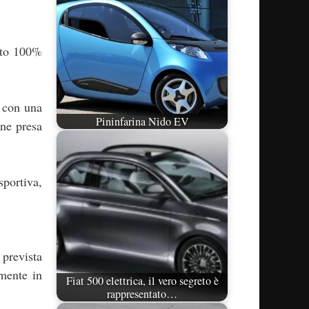
uto 100%
i con una
Pininfarina Nido EV
une presa
sportiva,
è prevista
mente in
Fiat 500 elettrica, il vero segreto è
rappresentato…