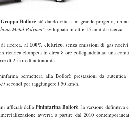
l Gruppo Bollorè
stà dando vita a un grande progetto, un a
thium Mètal Polymer
” sviluppata in oltre 15 anni di ricerca.
100% elettrico
 di ricerca, al
, senza emissioni di gas nociv
on ricarica clompeta in circa 8 ore collegandola ad una com
porre di 25 km di autonomia.
infarina permetterà alla Bollorè prestazioni da autentica 
4,9 secondi per raggiungere i 50 km/h.
Pininfarina Bollorè
i ufficiali della
, la versione definitiva 
mercializzazione avverra a partire dal 2010 contemporanea