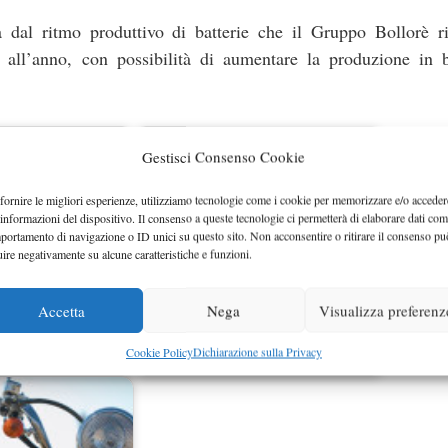
a dal ritmo produttivo di batterie che il Gruppo Bollorè ri
 all’anno, con possibilità di aumentare la produzione in b
Gestisci Consenso Cookie
fornire le migliori esperienze, utilizziamo tecnologie come i cookie per memorizzare e/o acceder
 informazioni del dispositivo. Il consenso a queste tecnologie ci permetterà di elaborare dati com
portamento di navigazione o ID unici su questo sito. Non acconsentire o ritirare il consenso pu
uire negativamente su alcune caratteristiche e funzioni.
Accetta
Nega
Visualizza preferenz
Fiat 500 elettrica, il vero segreto è
Cookie Policy
Dichiarazione sulla Privacy
ina Nido EV
rappresentato…