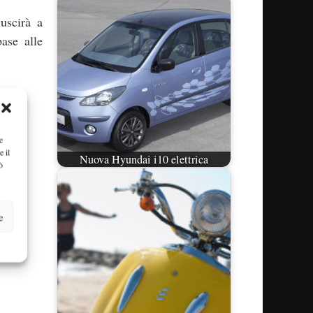
uscirà a
ase alle
e
e il
Nuova Hyundai i10 elettrica
ò
e