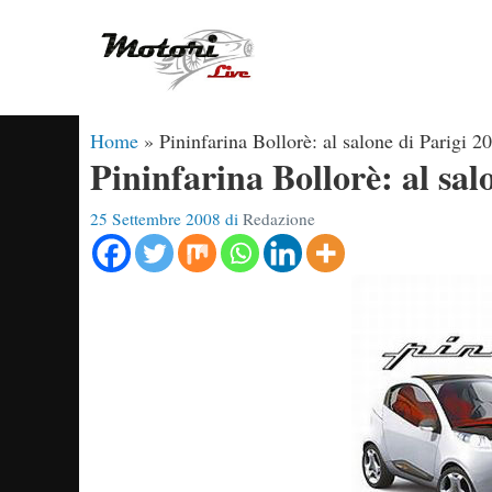
Vai
al
contenuto
Home
»
Pininfarina Bollorè: al salone di Parigi 2
Pininfarina Bollorè: al sal
25 Settembre 2008
di
Redazione