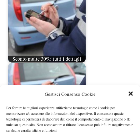
Sconto multe 30%: tutti i dettagli
Gestisci Consenso Cookie
Per fornire le migliori esperienze, utilizziamo tecnologie come i cookie per
memorizzare e/o accedere alle informazioni del dispositivo. Il consenso a queste
tecnologie ci permetterà di elaborare dati come il comportamento di navigazione o ID
unici su questo sito. Non acconsentire o ritirare il consenso può influire negativamente
su alcune caratteristiche e funzioni.
Multe in aumento del 6% da gennaio
2013