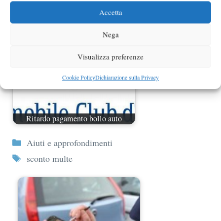
Accetta
Nega
Visualizza preferenze
Cookie Policy
Dichiarazione sulla Privacy
Ritardo pagamento bollo auto
Categorie
Aiuti e approfondimenti
Tag
sconto multe