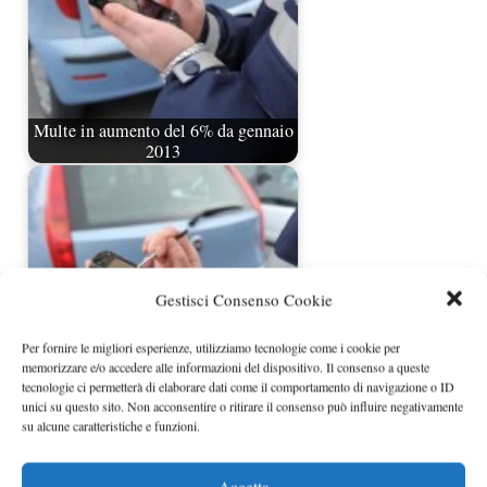
Multe in aumento del 6% da gennaio
2013
Gestisci Consenso Cookie
Per fornire le migliori esperienze, utilizziamo tecnologie come i cookie per
memorizzare e/o accedere alle informazioni del dispositivo. Il consenso a queste
tecnologie ci permetterà di elaborare dati come il comportamento di navigazione o ID
unici su questo sito. Non acconsentire o ritirare il consenso può influire negativamente
Sconto multe pagate subito nuovo ddl
su alcune caratteristiche e funzioni.
Accetta