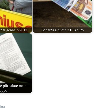
inai gennaio 2012
Benzina a quota 2,013 euro
e più salate ma non
roppo
zina