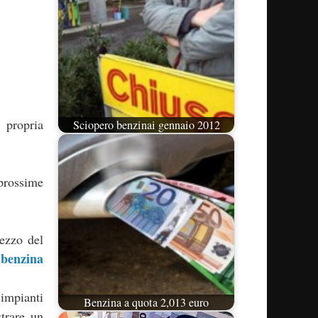
 propria
Sciopero benzinai gennaio 2012
prossime
ezzo del
a benzina
impianti
Benzina a quota 2,013 euro
strare un