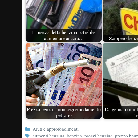
Il prezzo della benzina potrebbe
aumentare ancora…
Sciopero benz
Prezzo benzina non segue andamento
Da gennaio mult
petrolio
t
Categorie
Aiuti e approfondimenti
Tag
aumenti benzina
,
benzina
,
prezzi benzina
,
prezzo ben