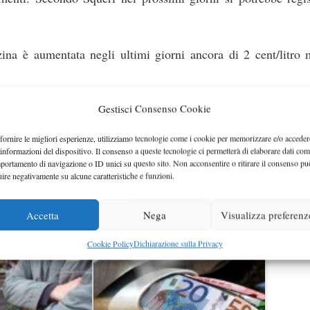
zina è aumentata negli ultimi giorni ancora di 2 cent/litro 
Gestisci Consenso Cookie
 aprile si è registrato un aumento in media del prezzo dell
o tariffe più vantaggiose, con il prezzo medio a 1,512 euro
fornire le migliori esperienze, utilizziamo tecnologie come i cookie per memorizzare e/o acceder
 informazioni del dispositivo. Il consenso a queste tecnologie ci permetterà di elaborare dati com
portamento di navigazione o ID unici su questo sito. Non acconsentire o ritirare il consenso pu
uire negativamente su alcune caratteristiche e funzioni.
na costa meno, mentre la Puglia è la regione dove costa di 
Accetta
Nega
Visualizza preferenz
Cookie Policy
Dichiarazione sulla Privacy