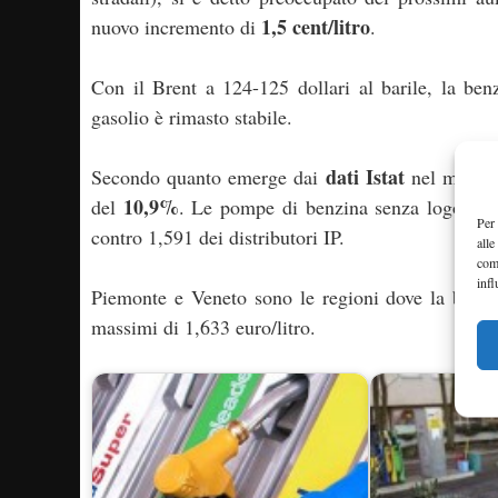
1,5 cent/litro
nuovo incremento di
.
Con il Brent a 124-125 dollari al barile, la ben
gasolio è rimasto stabile.
dati Istat
Secondo quanto emerge dai
nel mese di
10,9%
del
. Le pompe di benzina senza logo hann
Per 
contro 1,591 dei distributori IP.
alle
com
infl
Piemonte e Veneto sono le regioni dove la benzi
massimi di 1,633 euro/litro.