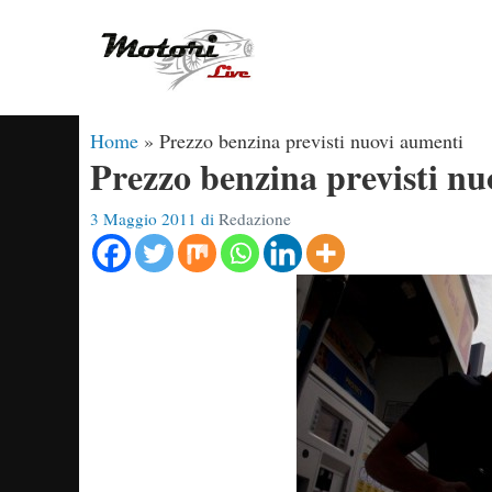
Vai
al
contenuto
Home
»
Prezzo benzina previsti nuovi aumenti
Prezzo benzina previsti n
3 Maggio 2011
di
Redazione