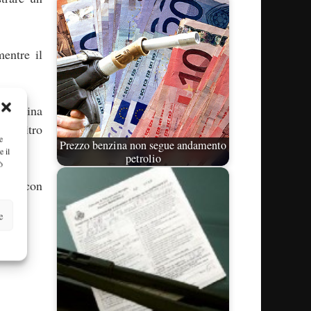
mentre il
a benzina
 al litro
e
Prezzo benzina non segue andamento
e il
petrolio
ò
più, con
e