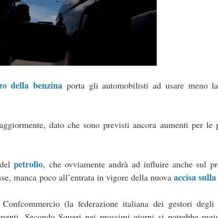
zo della benzina
porta gli automobilisti ad usare meno la
ggiormente, dato che sono previsti ancora aumenti per le 
petrolio
 del
, che ovviamente andrà ad influire anche sul pr
accisa sull
sse, manca poco all’entrata in vigore della nuova
c Confcommercio (la federazione italiana dei gestori degli 
umenti. Secondo Squeri nei prossimi giorni si potrebbe regi