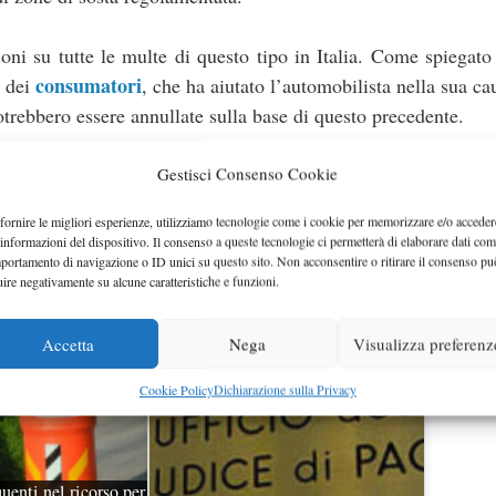
oni su tutte le multe di questo tipo in Italia. Come spiegat
consumatori
i dei
, che ha aiutato l’automobilista nella sua cau
trebbero essere annullate sulla base di questo precedente.
ricorso al Giudice di Pace, sostenendo che i suoi provvedim
Gestisci Consenso Cookie
fornire le migliori esperienze, utilizziamo tecnologie come i cookie per memorizzare e/o acceder
 informazioni del dispositivo. Il consenso a queste tecnologie ci permetterà di elaborare dati com
portamento di navigazione o ID unici su questo sito. Non acconsentire o ritirare il consenso pu
uire negativamente su alcune caratteristiche e funzioni.
Accetta
Nega
Visualizza preferenz
Cookie Policy
Dichiarazione sulla Privacy
quenti nel ricorso per