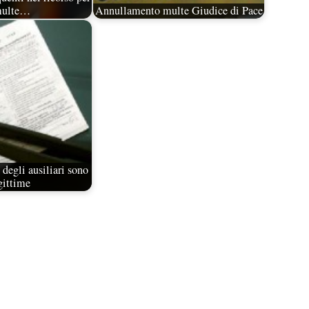
multe…
Annullamento multe Giudice di Pace
degli ausiliari sono
gittime