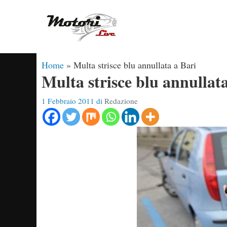
Vai
al
contenuto
Home
»
Multa strisce blu annullata a Bari
Multa strisce blu annullat
1 Febbraio 2011
di
Redazione