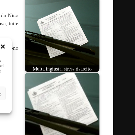
o da Nico
sa, tutte
enti sono
e
e il
Multa ingiusta, stress risarcito
ò
e