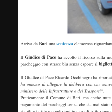
Bari
sentenza
Arriva da
una
clamorosa riguardant
Giudice di Pace
Il
ha accolto il ricorso sulla m
bigliet
parcheggio con strisce blu senza esporre il
Il Giudice di Pace Ricardo Occhinegro ha riporta
ha omesso di allegare la delibera con cui venivan
ministero delle Infrastrutture e dei Trasporti
“.
Praticamente il Comune di Bari, ma anche tutte l
pagamento dei parcheggi senza che sia mai stato 
stabilire tariffe e condizioni in caso di istituzione