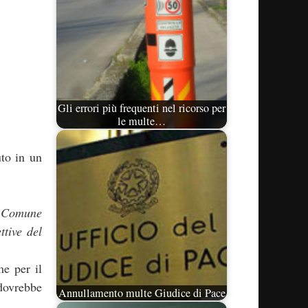
Gli errori più frequenti nel ricorso per
le multe…
uto in un
l Comune
ttive del
me per il
dovrebbe
Annullamento multe Giudice di Pace