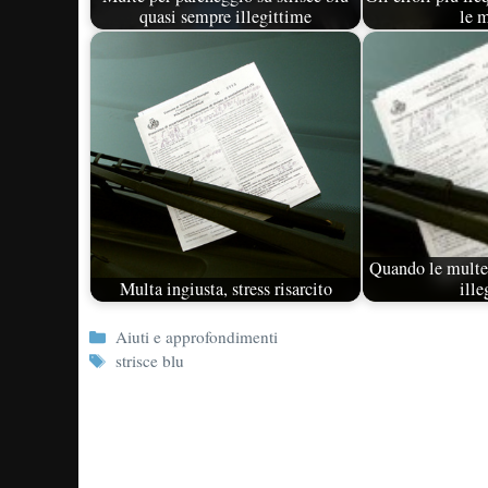
quasi sempre illegittime
le 
Quando le multe 
Multa ingiusta, stress risarcito
ille
Categorie
Aiuti e approfondimenti
Tag
strisce blu