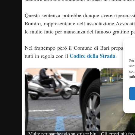
Questa sentenza potrebbe dunque avere ripercussi
Romito, rappresentante dell’associazione Avvocat
le multe fatte per mancanza del famoso grattino po
Nel frattempo però il Comune di Bari prepara il 
Codice della Strada
tutti in regola con il
.
Per 
alle
com
infl
Multe per parcheggio su strisce blu
Gli errori più fre