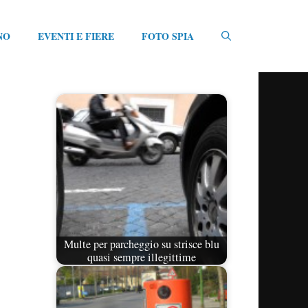
NO
EVENTI E FIERE
FOTO SPIA
Multe per parcheggio su strisce blu
quasi sempre illegittime