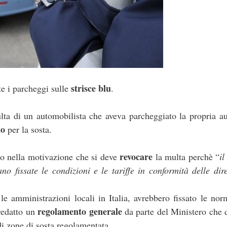
strisce blu
e i parcheggi sulle
.
ulta di un automobilista che aveva parcheggiato la propria a
to
per la sosta.
revocare
to nella motivazione che si deve
la multa perchè “
i
o fissate le condizioni e le tariffe in conformità delle dire
e amministrazioni locali in Italia, avrebbero fissato le nor
regolamento generale
redatto un
da parte del Ministero che 
 di zone di sosta regolamentata.