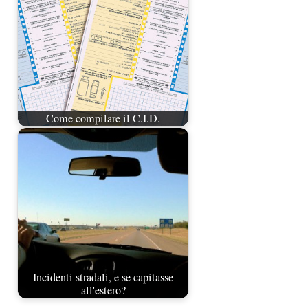
memorizzare e/o accedere alle informazioni del dispositivo. Il consenso a queste
tecnologie ci permetterà di elaborare dati come il comportamento di navigazione o ID
unici su questo sito. Non acconsentire o ritirare il consenso può influire negativamente
su alcune caratteristiche e funzioni.
Accetta
Nega
Come compilare il C.I.D.
Visualizza preferenze
Cookie Policy
Dichiarazione sulla Privacy
Incidenti stradali, e se capitasse
all'estero?