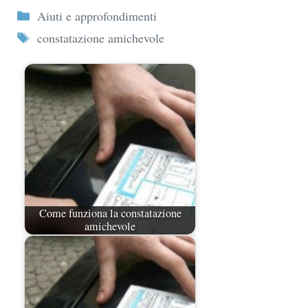
Categorie
Aiuti e approfondimenti
Tag
constatazione amichevole
Come funziona la constatazione
amichevole