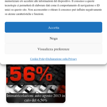
memorizzare e/o accedere alle informazioni del dispositivo. Il consenso a queste
tecnologie ci permetterà di elaborare dati come il comportamento di navigazione o ID
unici su questo sito. Non acconsentire o ritirare il consenso può influire negativamente
su alcune caratteristiche e funzioni.
Accetta
Immatricolazioni auto agosto 2012 in
Nega
Italia giù di…
Visualizza preferenze
Cookie Policy
Dichiarazione sulla Privacy
Immatricolazioni auto agosto 2013 in
calo del 6,56%