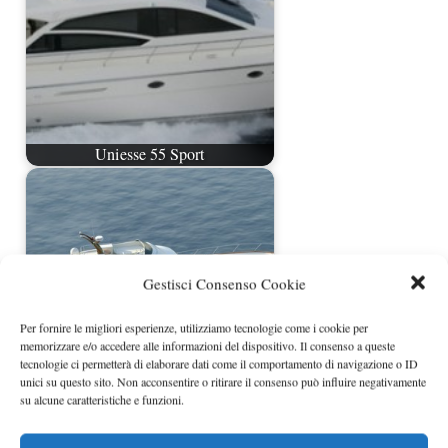
Uniesse 55 Sport
Gestisci Consenso Cookie
Per fornire le migliori esperienze, utilizziamo tecnologie come i cookie per
memorizzare e/o accedere alle informazioni del dispositivo. Il consenso a queste
tecnologie ci permetterà di elaborare dati come il comportamento di navigazione o ID
unici su questo sito. Non acconsentire o ritirare il consenso può influire negativamente
su alcune caratteristiche e funzioni.
Abati 64 di Abati Yachts