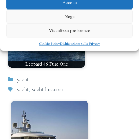
Accetta
Nega
Visualizza preferenze
Cookie Policy
Dichiarazione sulla Privacy
Leopard 46 Pure One
Categorie
yacht
Tag
yacht
,
yacht lussuosi