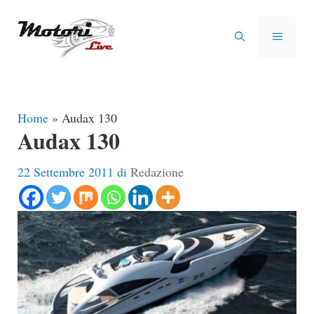
Vai
al
MENU
contenuto
Home
»
Audax 130
Audax 130
22 Settembre 2011
di
Redazione