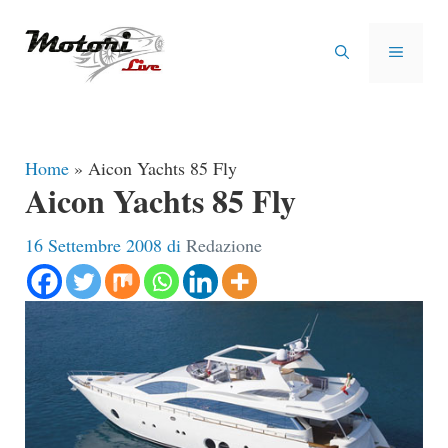
Vai
al
MENU
contenuto
Home
»
Aicon Yachts 85 Fly
Aicon Yachts 85 Fly
16 Settembre 2008
di
Redazione