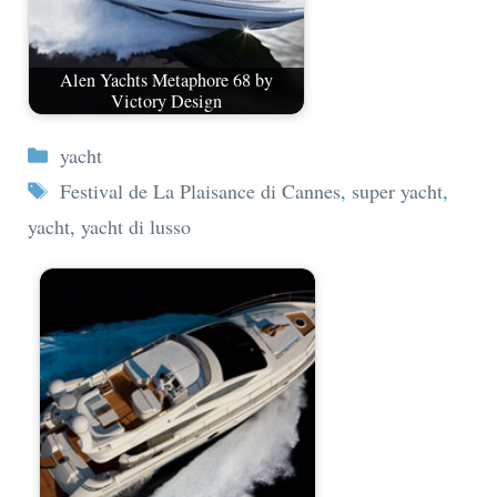
Alen Yachts Metaphore 68 by
Victory Design
Categorie
yacht
Tag
Festival de La Plaisance di Cannes
,
super yacht
,
yacht
,
yacht di lusso