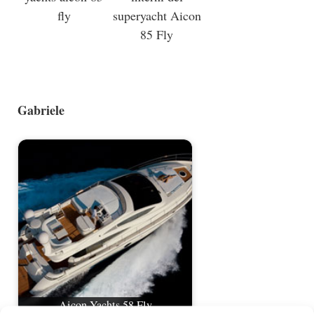
fly
superyacht Aicon
85 Fly
Gabriele
Aicon Yachts 58 Fly