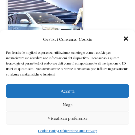
Gestisci Consenso Cookie
Per fornire le migliori esperienze, utilizziamo tecnologie come i cookie per
Urban Cruiser Toyota esce il 16
memorizzare e/o accedere alle informazioni del dispositivo. Il consenso a queste
Maggio
tecnologie ci permetterà di elaborare dati come il comportamento di navigazione o ID
unici su questo sito. Non acconsentire o ritirare il consenso può influire negativamente
su alcune caratteristiche e funzioni.
Accetta
Nega
Visualizza preferenze
Cookie Policy
Dichiarazione sulla Privacy