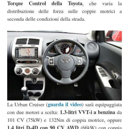
Torque Control della Toyota
, che varia la
distribuzione delle forza sulle coppie motrici a
seconda delle condizioni della strada.
guarda il video
La Urban Cruiser (
) sarà equipaggiata
1.3-litri VVT-i a benzina
con due motori a scelta:
da
101 CV (75kW) e 132Nm di coppia motrice, oppure
1,4 litri D-4D con 90 CV AWD
(66kW) con coppia