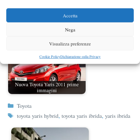
Nuova Toyota Yaris foto spia
Accetta
Nega
Visualizza preferenze
Cookie Policy
Dichiarazione sulla Privacy
Nuova Toyota Yaris 2011 prime
immagini
Categorie
Toyota
Tag
toyota yaris hybrid
,
toyota yaris ibrida
,
yaris ibrida