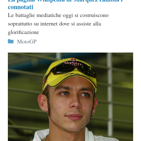
connotati
Le battaglie mediatiche oggi si costruiscono
soprattutto su internet dove si assiste alla
glorificazione
Categorie
MotoGP