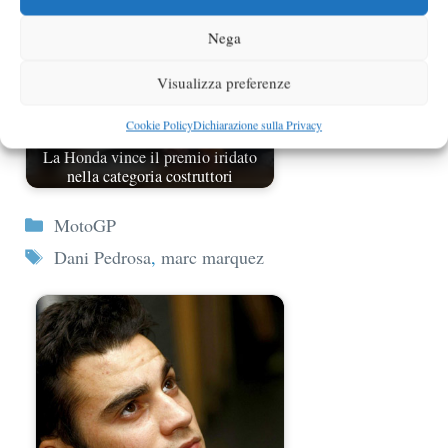
Nega
Visualizza preferenze
Cookie Policy
Dichiarazione sulla Privacy
La Honda vince il premio iridato
nella categoria costruttori
Categorie
MotoGP
Tag
Dani Pedrosa
,
marc marquez