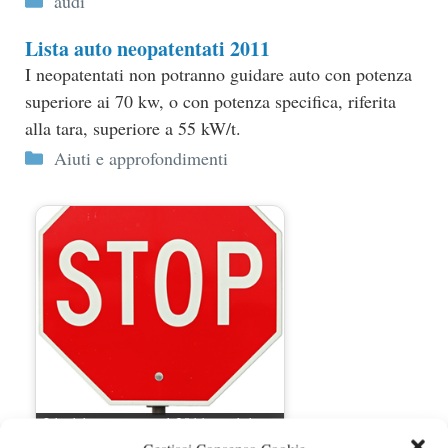
audi
Lista auto neopatentati 2011
I neopatentati non potranno guidare auto con potenza
superiore ai 70 kw, o con potenza specifica, riferita
alla tara, superiore a 55 kW/t.
Categorie
Aiuti e approfondimenti
Limiti neopatentati 2011: petizione
Quattroruote