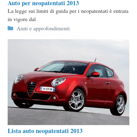
Auto per neopatentati 2013
La legge sui limiti di guida per i neopatentati è entrata
in vigore dal
Categorie
Aiuti e approfondimenti
Lista auto neopatentati 2013