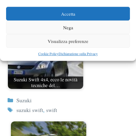
Suzuki Swift Sport Rock Am Ring
Accetta
Nega
Visualizza preferenze
Cookie Policy
Dichiarazione sulla Privacy
Suzuki Swift 4x4, ecco le novità
tecniche del…
Categorie
Suzuki
Tag
suzuki swift
,
swift