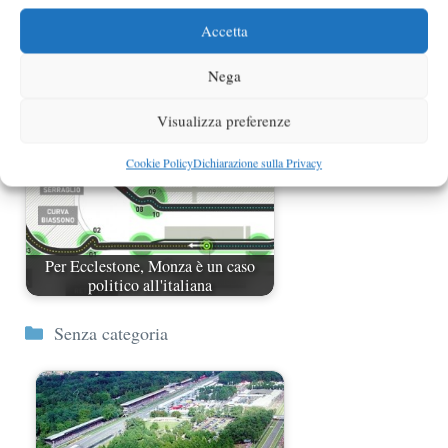
La Ferrari c'è ma sempre ad un passo
Accetta
dalla Mercedes
Nega
Visualizza preferenze
Cookie Policy
Dichiarazione sulla Privacy
Per Ecclestone, Monza è un caso
politico all'italiana
Categorie
Senza categoria