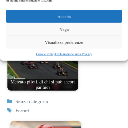
su alcune caratteristiche e funzioni.
Massa alla Williams ha ritrovato il
ritmo
Accetta
Nega
Visualizza preferenze
Cookie Policy
Dichiarazione sulla Privacy
Mercato piloti, di chi si può ancora
parlare?
Categorie
Senza categoria
Tag
Ferrari