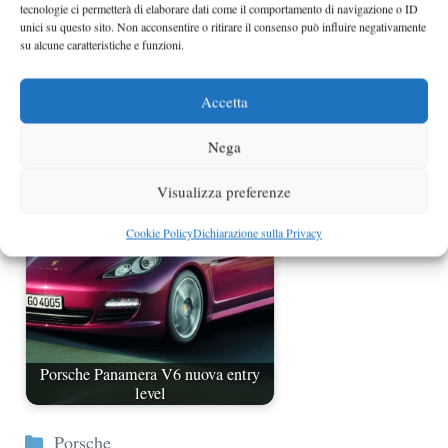
tecnologie ci permetterà di elaborare dati come il comportamento di navigazione o ID
unici su questo sito. Non acconsentire o ritirare il consenso può influire negativamente
su alcune caratteristiche e funzioni.
Accetta
Porsche Panamera GTS e Diesel
Nega
Visualizza preferenze
Cookie Policy
Dichiarazione sulla Privacy
Porsche Panamera V6 nuova entry
level
Categorie
Porsche