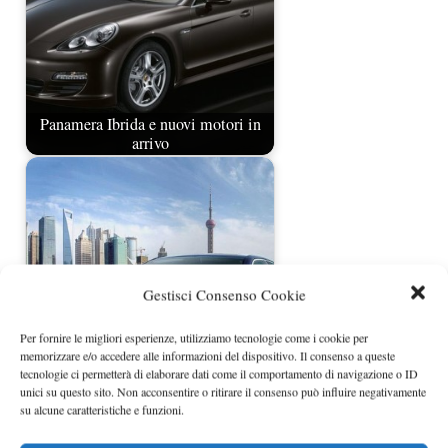
Panamera Ibrida e nuovi motori in
arrivo
Gestisci Consenso Cookie
Per fornire le migliori esperienze, utilizziamo tecnologie come i cookie per
memorizzare e/o accedere alle informazioni del dispositivo. Il consenso a queste
Porsche Panamera S Hybrid a
tecnologie ci permetterà di elaborare dati come il comportamento di navigazione o ID
Ginevra
unici su questo sito. Non acconsentire o ritirare il consenso può influire negativamente
su alcune caratteristiche e funzioni.