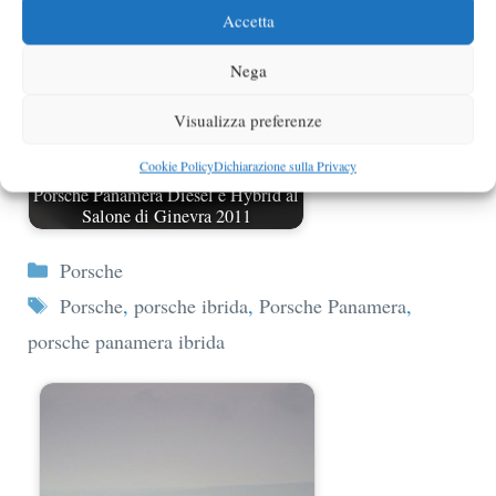
Accetta
Nega
Visualizza preferenze
Cookie Policy
Dichiarazione sulla Privacy
Porsche Panamera Diesel e Hybrid al
Salone di Ginevra 2011
Categorie
Porsche
Tag
Porsche
,
porsche ibrida
,
Porsche Panamera
,
porsche panamera ibrida