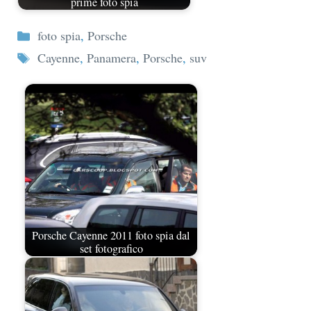
prime foto spia
Categorie
foto spia
,
Porsche
Tag
Cayenne
,
Panamera
,
Porsche
,
suv
Porsche Cayenne 2011 foto spia dal
set fotografico