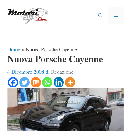
Vai
al
MENU
contenuto
Home
»
Nuova Porsche Cayenne
Nuova Porsche Cayenne
4 Dicembre 2008
di
Redazione