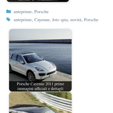
Categorie
anteprime
,
Porsche
Tag
anteprime
,
Cayenne
,
foto spia
,
novità
,
Porsche
Porsche Cayenne 2011 prime
immagini ufficiali e dettagli