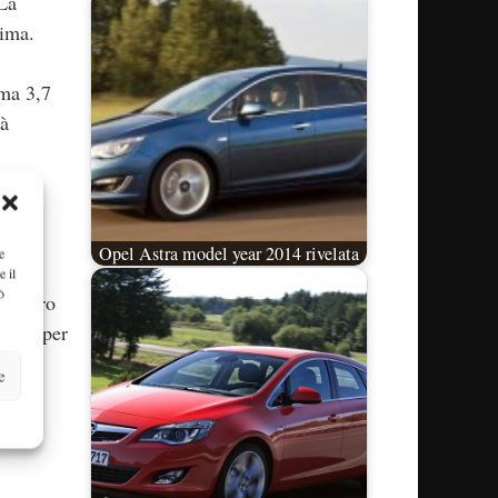
 La
sima.
uma 3,7
tà
o da
Opel Astra model year 2014 rivelata
e
e il
ò
 quattro
 Opel per
e