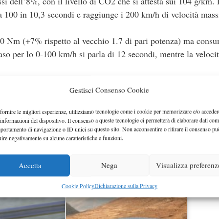
si dell’8%, con il livello di CO2 che si attesta sui 104 g/km.
a 100 in 10,3 secondi e raggiunge i 200 km/h di velocità mas
0 Nm (+7% rispetto al vecchio 1.7 di pari potenza) ma cons
o per lo 0-100 km/h si parla di 12 secondi, mentre la veloci
Gestisci Consenso Cookie
top e cambio manuale a sei marce; in Italia i prezzi partirann
della Sports Tourer.
fornire le migliori esperienze, utilizziamo tecnologie come i cookie per memorizzare e/o acceder
 informazioni del dispositivo. Il consenso a queste tecnologie ci permetterà di elaborare dati com
portamento di navigazione o ID unici su questo sito. Non acconsentire o ritirare il consenso pu
a GTC
si è arricchita con il debutto della versione con motore
uire negativamente su alcune caratteristiche e funzioni.
ec Turbo da 200 CV e 300 Nm di coppia massima con overboost.
zione da 0 a 100 km/h in 7,9 secondi, che è anche il tempo
Accetta
Nega
Visualizza preferenz
ità massima è pari a 230 km/h.
Cookie Policy
Dichiarazione sulla Privacy