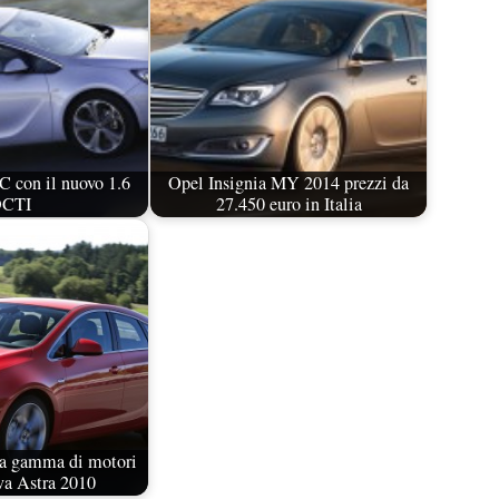
 con il nuovo 1.6
Opel Insignia MY 2014 prezzi da
CTI
27.450 euro in Italia
la gamma di motori
va Astra 2010