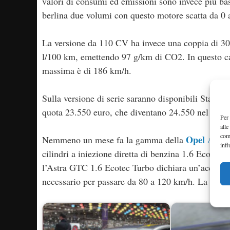
valori di consumi ed emissioni sono invece più bas
berlina due volumi con questo motore scatta da 0 
La versione da 110 CV ha invece una coppia di 30
l/100 km, emettendo 97 g/km di CO2. In questo cas
massima è di 186 km/h.
Sulla versione di serie saranno disponibili Start&s
quota 23.550 euro, che diventano 24.550 nel caso 
Per 
alle
com
Opel Astr
Nemmeno un mese fa la gamma della
infl
cilindri a iniezione diretta di benzina 1.6 Ecot
l’Astra GTC 1.6 Ecotec Turbo dichiara un’accelera
necessario per passare da 80 a 120 km/h. La veloc