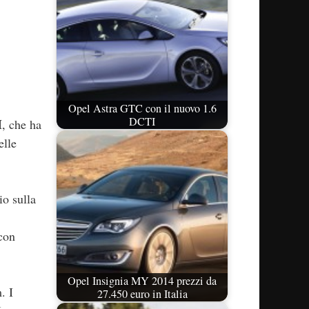
Opel Astra GTC con il nuovo 1.6
DCTI
I
, che ha
elle
io sulla
 con
Opel Insignia MY 2014 prezzi da
. I
27.450 euro in Italia