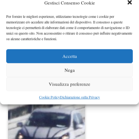
Gestisci Consenso Cookie
Nissan Pulsar prezzi in Italia da
17.900 euro
Per fornire le migliori esperienze, utilizziamo tecnologie come i cookie per
memorizzare e/o accedere alle informazioni del dispositivo. Il consenso a queste
tecnologie ci permetterà di elaborare dati come il comportamento di navigazione o ID
unici su questo sito. Non acconsentire o ritirare il consenso può influire negativamente
su alcune caratteristiche e funzioni.
Accetta
Nega
Visualizza preferenze
Nuova hatchback Nissan nel 2014
Cookie Policy
Dichiarazione sulla Privacy