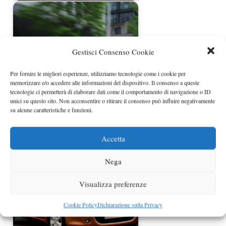
Gestisci Consenso Cookie
Per fornire le migliori esperienze, utilizziamo tecnologie come i cookie per
memorizzare e/o accedere alle informazioni del dispositivo. Il consenso a queste
tecnologie ci permetterà di elaborare dati come il comportamento di navigazione o ID
unici su questo sito. Non acconsentire o ritirare il consenso può influire negativamente
Nissan Micra restyling prezzi da
su alcune caratteristiche e funzioni.
11.060 euro
Accetta
Nega
Visualizza preferenze
Cookie Policy
Dichiarazione sulla Privacy