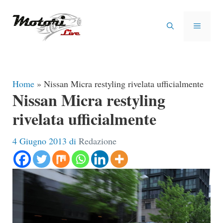
Vai
al
MENU
contenuto
Home
»
Nissan Micra restyling rivelata ufficialmente
Nissan Micra restyling
rivelata ufficialmente
4 Giugno 2013
di
Redazione