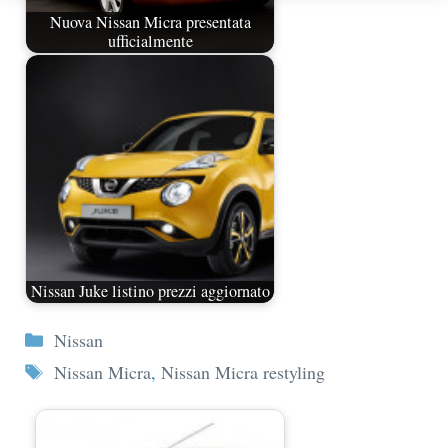
Nuova Nissan Micra presentata
ufficialmente
Nissan Juke listino prezzi aggiornato
Categorie
Nissan
Tag
Nissan Micra
,
Nissan Micra restyling