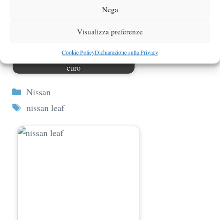
Nega
Visualizza preferenze
Cookie Policy
Dichiarazione sulla Privacy
Nissan Leaf in Inghilterra a 27mila
euro
Categorie
Nissan
Tag
nissan leaf