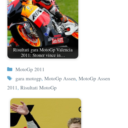
Risultati gara MotoGp Valencia
2011: Stoner vince in…
Categorie
MotoGp 2011
Tag
gara motogp
,
MotoGp Assen
,
MotoGp Assen
2011
,
Risultati MotoGp