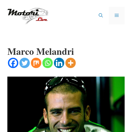
Vai
al
MENU
contenuto
Marco Melandri