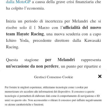
dalla MotoGP
a causa della grave crisi finanziaria che
ha colpito l’economia.
Inizia un periodo di incertezza per Melandri che si
ufficialità del nuovo
risolve solo il 1 Marzo con l’
team Hayate Racing
, una nuova scuderia con a capo
Ichiro Yoda, precedente direttore dalla Kawasaki
Racing.
per Melandri
Questa stagione
rappresenta
un’occasione da non perdere
, un punto per ripartire e
dimostrare che sotto tutta la sfortuna si cela un
Gestisci Consenso Cookie
grandissimo campione.
Per fornire le migliori esperienze, utilizziamo tecnologie come i cookie per
Segui Marco Melandri nella sezione di MotoGp di
memorizzare e/o accedere alle informazioni del dispositivo. Il consenso a queste
tecnologie ci permetterà di elaborare dati come il comportamento di navigazione o ID
MotoriLive >>
unici su questo sito. Non acconsentire o ritirare il consenso può influire negativamente
su alcune caratteristiche e funzioni.