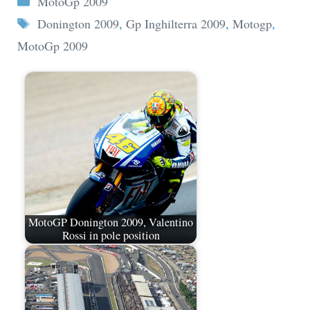
MotoGp 2009
Tag
Donington 2009
,
Gp Inghilterra 2009
,
Motogp
,
MotoGp 2009
MotoGP Donington 2009, Valentino
Rossi in pole position