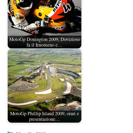
MotoGp Donington 2009, Dovizioso
fa il fenomeno e…
MotoGp Phillip Island 2009, orari e
presentazione…
Categorie