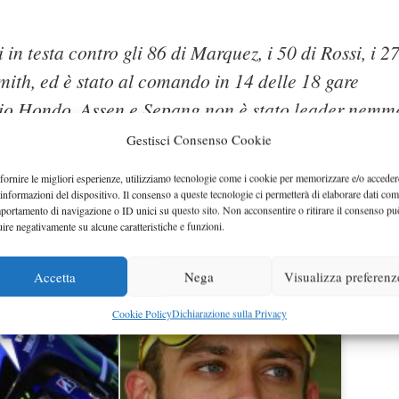
 in testa contro gli 86 di Marquez, i 50 di Rossi, i 27
Smith, ed è stato al comando in 14 delle 18 gare
 Rio Hondo, Assen e Sepang non è stato leader nem
quez è stato al comando in 7 corse, Rossi in 5, Dovi
Gestisci Consenso Cookie
fornire le migliori esperienze, utilizziamo tecnologie come i cookie per memorizzare e/o acceder
 informazioni del dispositivo. Il consenso a queste tecnologie ci permetterà di elaborare dati com
portamento di navigazione o ID unici su questo sito. Non acconsentire o ritirare il consenso pu
uire negativamente su alcune caratteristiche e funzioni.
 è che l’abbia rubato a Rossi!
Accetta
Nega
Visualizza preferenz
Cookie Policy
Dichiarazione sulla Privacy