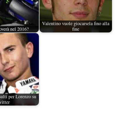
Valentino vuole giocarsela fino alla
roverà nel 2016?
fine
sulti per Lorenzo su
itter