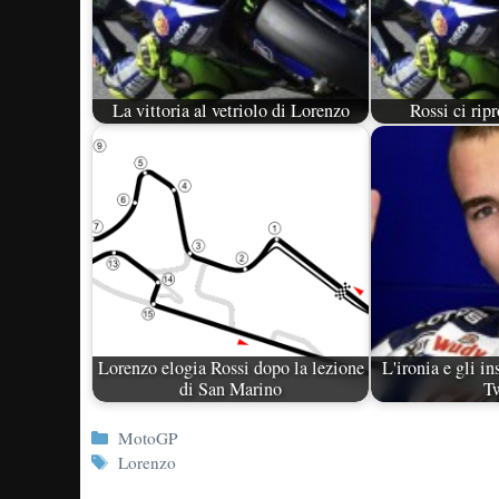
La vittoria al vetriolo di Lorenzo
Rossi ci rip
Lorenzo elogia Rossi dopo la lezione
L'ironia e gli in
di San Marino
Tw
Categorie
MotoGP
Tag
Lorenzo