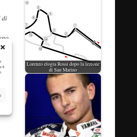
 di
meno
zioso
e
Lorenzo elogia Rossi dopo la lezione
e il
di San Marino
ò
e