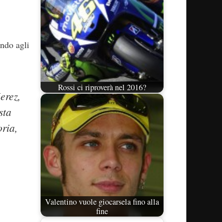
ando agli
Rossi ci riproverà nel 2016?
erez,
sta
oria,
Valentino vuole giocarsela fino alla
fine