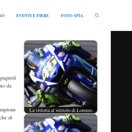
NO
EVENTI E FIERE
FOTO SPIA
spagnoli
ato da
campione
La vittoria al vetriolo di Lorenzo
che di