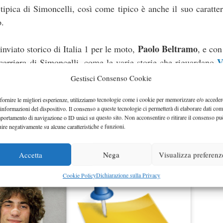
tipica di Simoncelli, così come tipico è anche il suo caratte
o.
Paolo Beltramo
’inviato storico di Italia 1 per le moto,
, e con
V
 carriera di Simoncelli, come le varie storie che riguardano
Gestisci Consenso Cookie
fornire le migliori esperienze, utilizziamo tecnologie come i cookie per memorizzare e/o acceder
 approdo alla Moto GP che avverrà proprio con l’inizio della
 informazioni del dispositivo. Il consenso a queste tecnologie ci permetterà di elaborare dati com
n la Honda del Team Gresini
.
portamento di navigazione o ID unici su questo sito. Non acconsentire o ritirare il consenso pu
uire negativamente su alcune caratteristiche e funzioni.
16 euro
 le librerie al prezzo di
.
Accetta
Nega
Visualizza preferenz
Cookie Policy
Dichiarazione sulla Privacy