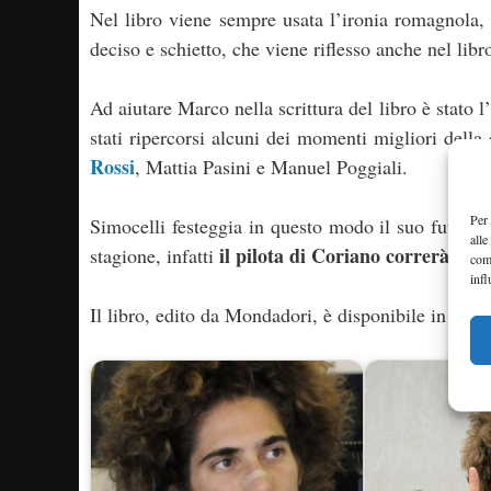
Nel libro viene sempre usata l’ironia romagnola, 
deciso e schietto, che viene riflesso anche nel libr
Ad aiutare Marco nella scrittura del libro è stato l
stati ripercorsi alcuni dei momenti migliori della
Rossi
, Mattia Pasini e Manuel Poggiali.
Per 
Simocelli festeggia in questo modo il suo futuro
alle
il pilota di Coriano correrà co
stagione, infatti
com
infl
Il libro, edito da Mondadori, è disponibile in tutte