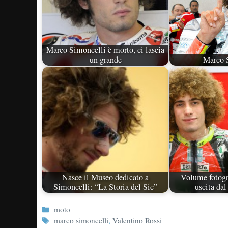
Marco Simoncelli è morto, ci lascia
un grande
Marco 
Nasce il Museo dedicato a
Volume fotogr
Simoncelli: “La Storia del Sic”
uscita da
Categorie
moto
Tag
marco simoncelli
,
Valentino Rossi