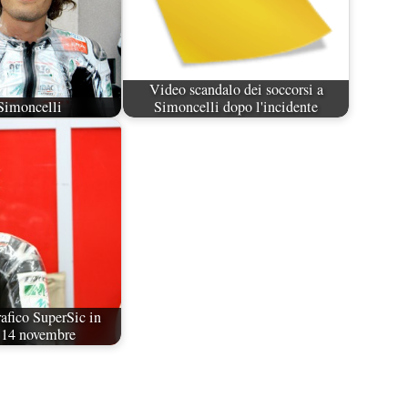
Video scandalo dei soccorsi a
Simoncelli
Simoncelli dopo l'incidente
afico SuperSic in
l 14 novembre