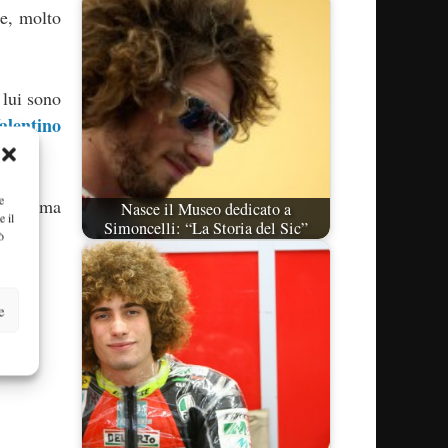
re, molto
 lui sono
alentino
e
 prossima
Nasce il Museo dedicato a
e il
Simoncelli: “La Storia del Sic”
ò
e