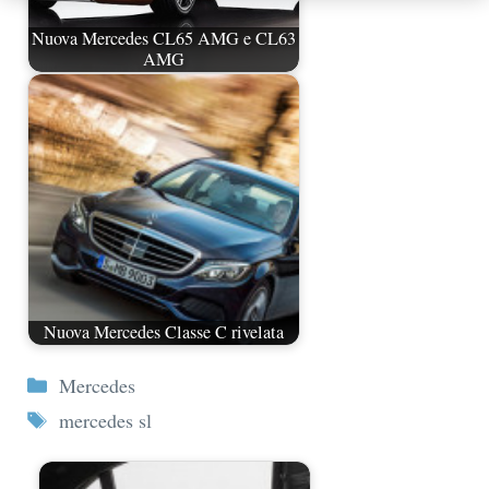
Nuova Mercedes CL65 AMG e CL63
AMG
Nuova Mercedes Classe C rivelata
Categorie
Mercedes
Tag
mercedes sl